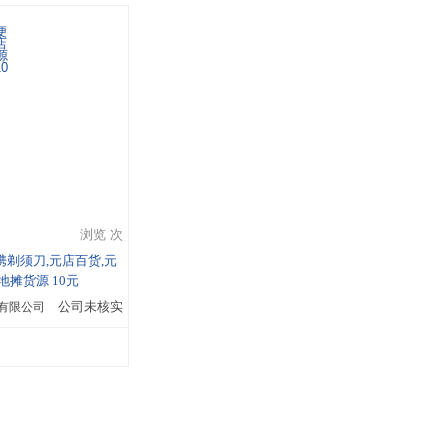
浏览 次
携剃须刀,元店百货,元
地摊货源 10元
有限公司
公司未核实