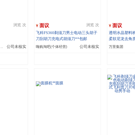
面议
面议
浏览 次
浏览 次
飞科FS360剃须刀男士电动三头胡子
透明水晶塑料柄
刀刮胡刀充电式胡须刀**包邮
柔软尼龙去角
尔法商品检验有限公司业务部
公司未核实
嗨购淘吧(个体经营)
公司未核实
万里集团