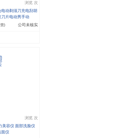
浏览 次
色电动剃须刀充电刮胡
普刀片电动男手动
营)
公司未核实
浏览 次
力美容仪 面部洗脸仪
洁面仪