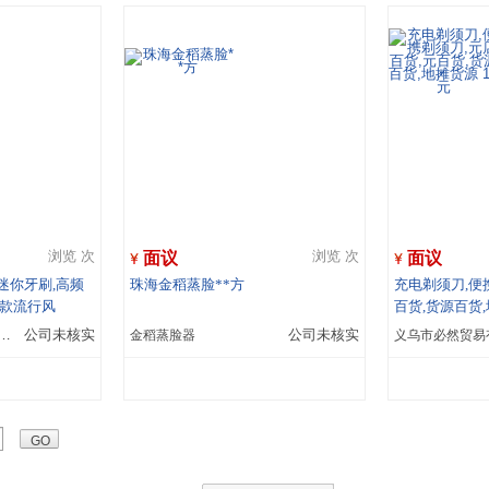
面议
面议
浏览 次
浏览 次
迷你牙刷,高频
珠海金稻蒸脸**方
充电剃须刀,便
新款流行风
百货,货源百货,
市兴鸿昌电器有限公司
公司未核实
金稻蒸脸器
公司未核实
义乌市必然贸易