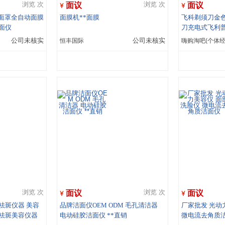
面议
面议
浏览 次
浏览 次
肤面罩全自动面膜
面膜机**面膜
飞科剃须刀金
面仪
刀充电式飞利
公司未核实
恒丰国际
公司未核实
嗨购淘吧(个体经
面议
面议
浏览 次
浏览 次
祛斑仪器 美容
品牌洁面仪OEM ODM 毛孔清洁器
厂家批发 光动
院祛斑美容仪器
电动硅胶洁面仪 **直销
微电流去角质