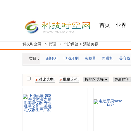
首页
业界
科技时空网
代理
个护保健
>
清洁美容
智能
类目：
剃须刀
电动牙刷
蒸脸器
面膜机
美容仪