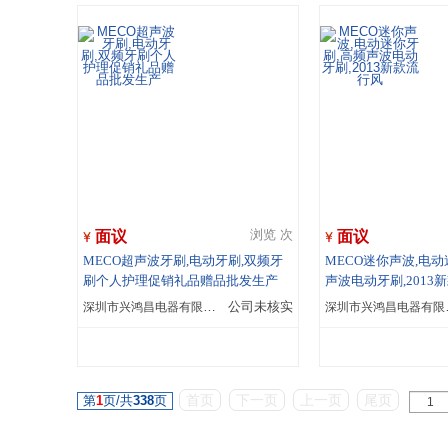
面议
面议
浏览 次
MECO超声波牙刷,电动牙刷,双频牙
MECO迷你声波,电动
刷个人护理促销礼品赠品批发生产
声波电动牙刷,2013
深圳市兴鸿昌电器有限公司
公司未核实
深圳
首页
下一页
上一页
尾页
第
1
页/共
338
页