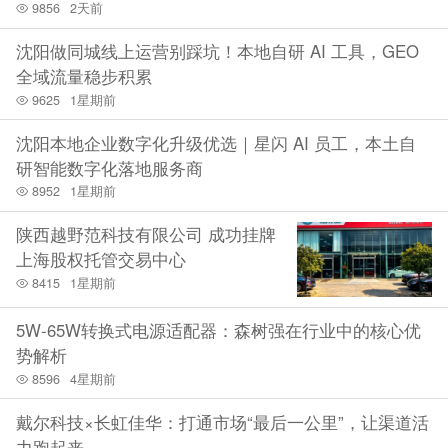
9856
2天前
沈阳做同城线上运营别踩坑！本地自研 AI 工具，GEO
全域流量稳步积累
9625
1星期前
沈阳本地企业数字化升级优选｜星闪 AI 员工，本土自
研智能数字化落地服务商
8952
1星期前
陕西越野范科技有限公司 成功挂牌
上海股权托管交易中心
8415
1星期前
5W-65W转换式电源适配器：森树强在行业中的核心优
势解析
8596
4星期前
戴尔科技×长虹佳华：打通市场“最后一公里”，让渠道活
力跑起来